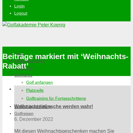
Login
Logout
Start
Beiträge markiert mit ‘Weihnachts-
Online-Buchung
Rabatt’
Golflehrer
Golfkurse
Golf anfangen
Platzreife
Golftraining für Fortgeschrittene
Golfschläger-Fitting
Weihnachtswünsche werden wahr!
Golfreisen
6. Dezember 2022
Mit diesen Weihnachtsgeschenken machen Sie