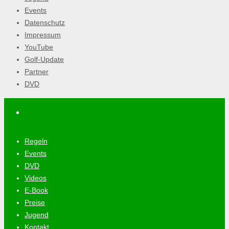
Events
Datenschutz
Impressum
YouTube
Golf-Update
Partner
DVD
Regeln
Events
DVD
Videos
E-Book
Preise
Jugend
Kontakt