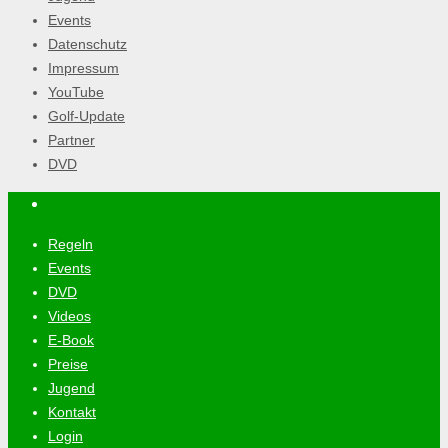
Events
Datenschutz
Impressum
YouTube
Golf-Update
Partner
DVD
Regeln
Events
DVD
Videos
E-Book
Preise
Jugend
Kontakt
Login