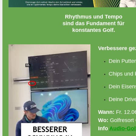
Rhythmus und Tempo
sind das Fundament für
konstantes Golf.
Verbessere gez
Dein Putte
Chips und 
Dein Eisen
Deine Driv
Wann:
Fr. 12.0
Wo:
Golfresort
Info
Audio-Gol