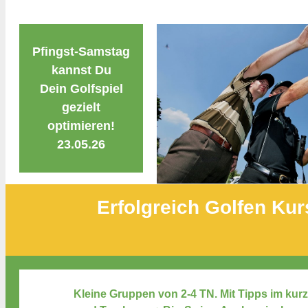
Pfingst-Samstag
kannst Du
Dein Golfspiel
gezielt
optimieren!
23.05.26
Erfolgreich Golfen Kur
Kleine Gruppen von 2-4 TN. Mit Tipps im kurz