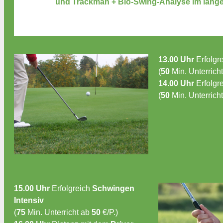
und Trackman + Bio-Swing-Analyse im lange
13.00 Uhr
Erfolgr
(
50
Min. Unterrich
14.00 Uhr
Erfolgr
(
50
Min. Unterrich
15.00 Uhr
Erfolgreich
Schwingen
Intensiv
(
75
Min. Unterricht ab
50
€/P.)