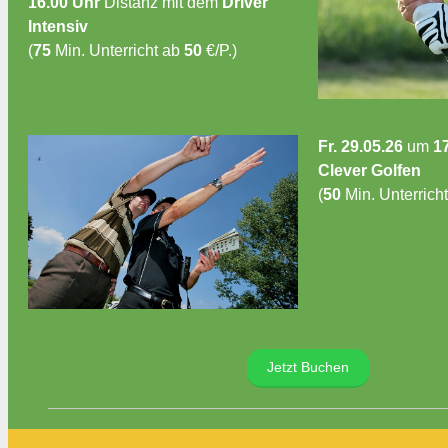
16.00 Uhr
Distanz mit dem
Driver
Intensiv
(
75
Min. Unterricht ab
50
€/P.)
Fr. 29.05.26
um
1
Clever Golfen
(
50
Min. Unterricht
Jetzt Buchen