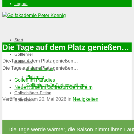
Logout
Start
Die Tage auf dem Platz genießen…
Online-Buchung
Golflehrer
Die Tage auf dem Platz genießen…
Golfkurse
Die Tage auf dem Platz genießen…
Golf anfangen
Platzreife
Golfen im Paradies
Golftraining für Fortgeschrittene
Neue Kurse im Golfresort Gernsheim
Golfschläger-Fitting
Veröffentlicht am
20. Mai 2026
in
Neuigkeiten
Golfreisen
Die Tage werde wärmer, die Saison nimmt ihren Lau