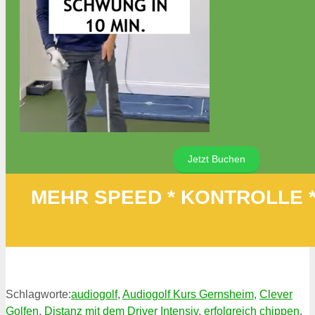
Jetzt Buchen
MEHR SPEED * KONTROLLE 
Schlagworte:
audiogolf
,
Audiogolf Kurs Gernsheim
,
Clever
Golfen
,
Distanz mit dem Driver Intensiv
,
erfolgreich chippen
,