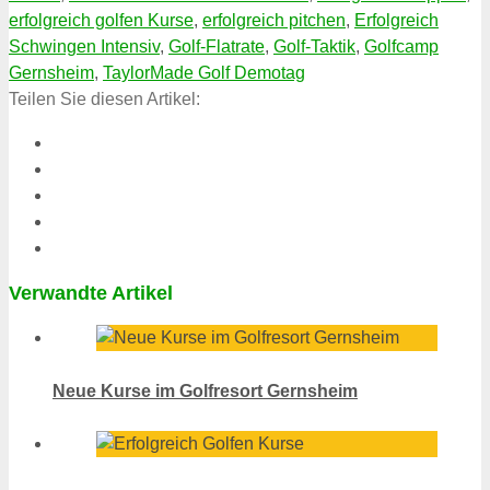
erfolgreich golfen Kurse
,
erfolgreich pitchen
,
Erfolgreich
Schwingen Intensiv
,
Golf-Flatrate
,
Golf-Taktik
,
Golfcamp
Gernsheim
,
TaylorMade Golf Demotag
Teilen Sie diesen Artikel:
Verwandte Artikel
Neue Kurse im Golfresort Gernsheim