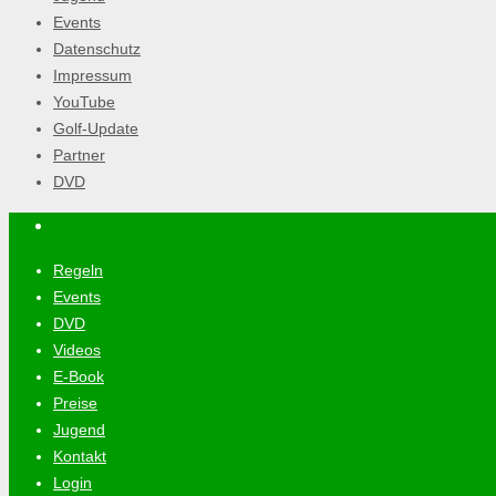
Events
Datenschutz
Impressum
YouTube
Golf-Update
Partner
DVD
Regeln
Events
DVD
Videos
E-Book
Preise
Jugend
Kontakt
Login