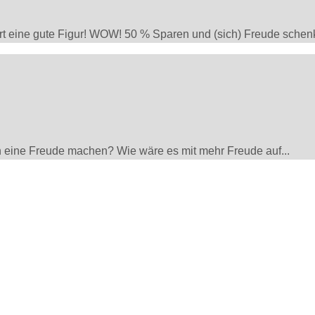
 eine gute Figur! WOW! 50 % Sparen und (sich) Freude schenk
n eine Freude machen? Wie wäre es mit mehr Freude auf...