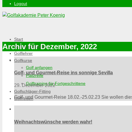
Logout
Start
Archiv für Dezember, 2022
Online-Buchung
Golflehrer
Golfkurse
Golf anfangen
Golf- und Gourmet-Reise ins sonnige Sevilla
Platzreife
Golftraining für Fortgeschrittene
29. Dezember 2022
Golfschläger-Fitting
Golf- und Gourmet-Reise 18.02.-25.02.23 Sie wollen diese
Golfreisen
Weihnachtswünsche werden wahr!