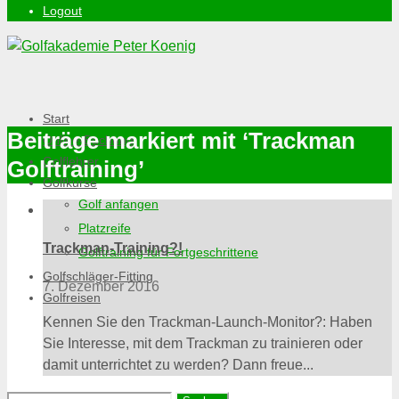
Logout
Start
Beiträge markiert mit ‘Trackman
Online-Buchung
Golflehrer
Golftraining’
Golfkurse
Golf anfangen
Platzreife
Trackman-Training?!
Golftraining für Fortgeschrittene
Golfschläger-Fitting
7. Dezember 2016
Golfreisen
Kennen Sie den Trackman-Launch-Monitor?: Haben
Sie Interesse, mit dem Trackman zu trainieren oder
damit unterrichtet zu werden? Dann freue...