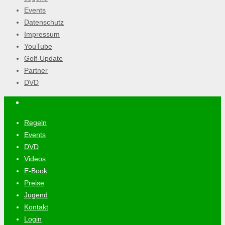
Events
Datenschutz
Impressum
YouTube
Golf-Update
Partner
DVD
Regeln
Events
DVD
Videos
E-Book
Preise
Jugend
Kontakt
Login