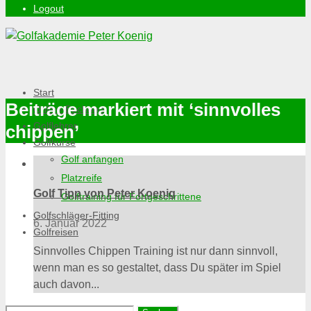
Logout
Start
Beiträge markiert mit ‘sinnvolles
Online-Buchung
Golflehrer
chippen’
Golfkurse
Golf anfangen
Platzreife
Golf Tipp von Peter Koenig
Golftraining für Fortgeschrittene
Golfschläger-Fitting
6. Januar 2022
Golfreisen
Sinnvolles Chippen Training ist nur dann sinnvoll,
wenn man es so gestaltet, dass Du später im Spiel
auch davon...