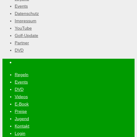
Events
Datenschutz
Impressum
YouTube
Golf-Update
Partner
DVD
Regeln
Events
DVD
Videos
E-Book
Preise
Jugend
Kontakt
Login