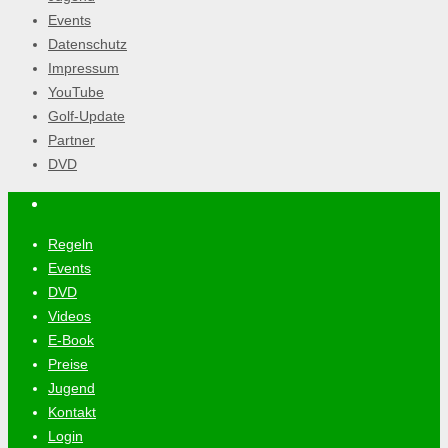
Events
Datenschutz
Impressum
YouTube
Golf-Update
Partner
DVD
Regeln
Events
DVD
Videos
E-Book
Preise
Jugend
Kontakt
Login