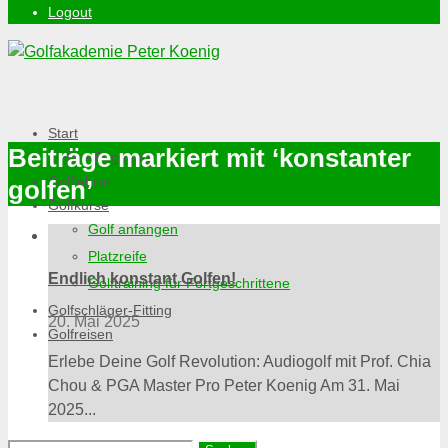
Logout
Start
Beiträge markiert mit ‘konstanter
Online-Buchung
Golflehrer
golfen’
Golfkurse
Golf anfangen
Platzreife
Endlich konstant Golfen!
Golftraining für Fortgeschrittene
Golfschläger-Fitting
20. Mai 2025
Golfreisen
Erlebe Deine Golf Revolution: Audiogolf mit Prof. Chia
Chou & PGA Master Pro Peter Koenig Am 31. Mai
2025...