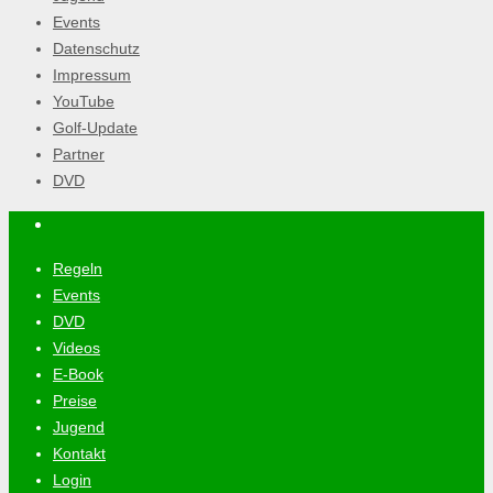
Events
Datenschutz
Impressum
YouTube
Golf-Update
Partner
DVD
Regeln
Events
DVD
Videos
E-Book
Preise
Jugend
Kontakt
Login