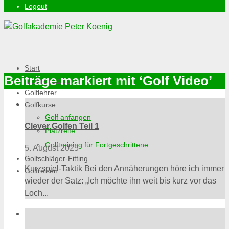
Logout
Start
Beiträge markiert mit ‘Golf Video’
Online-Buchung
Golflehrer
Golfkurse
Golf anfangen
Clever Golfen Teil 1
Platzreife
Golftraining für Fortgeschrittene
5. August 2025
Golfschläger-Fitting
Kurzspiel-Taktik Bei den Annäherungen höre ich immer
Golfreisen
wieder der Satz: „Ich möchte ihn weit bis kurz vor das
Loch...