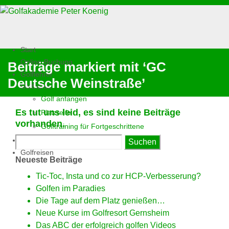
Start
Online-Buchung
Beiträge markiert mit ‘GC
Golflehrer
Deutsche Weinstraße’
Golfkurse
Golf anfangen
Es tut uns leid, es sind keine Beiträge
Platzreife
vorhanden.
Golftraining für Fortgeschrittene
Suchen
Golfschläger-Fitting
nach:
Golfreisen
Neueste Beiträge
Tic-Toc, Insta und co zur HCP-Verbesserung?
Golfen im Paradies
Die Tage auf dem Platz genießen…
Neue Kurse im Golfresort Gernsheim
Das ABC der erfolgreich golfen Videos