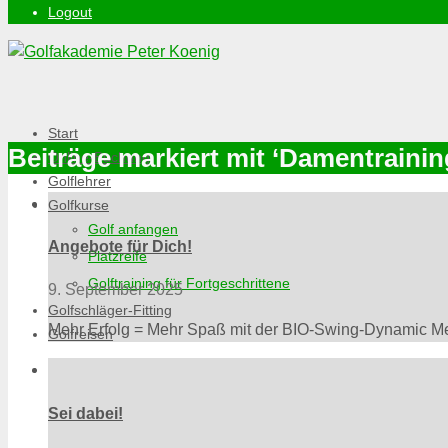
Logout
Start
Beiträge markiert mit ‘Damentrainin
Online-Buchung
Golflehrer
Golfkurse
Golf anfangen
Angebote für Dich!
Platzreife
Golftraining für Fortgeschrittene
9. September 2025
Golfschläger-Fitting
Mehr Erfolg = Mehr Spaß mit der BIO-Swing-Dynamic
Golfreisen
Sei dabei!