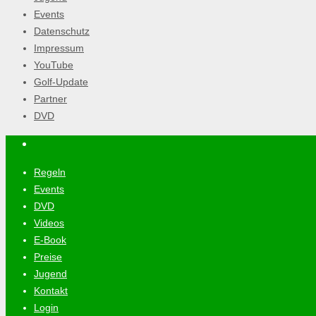
Events
Datenschutz
Impressum
YouTube
Golf-Update
Partner
DVD
Regeln
Events
DVD
Videos
E-Book
Preise
Jugend
Kontakt
Login