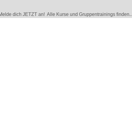
: Melde dich JETZT an! Alle Kurse und Gruppentrainings finden..