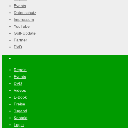
Events
Datenschutz
Impressum
YouTube
Golf-Update
Partner
DVD
Regeln
Events
DVD
Videos
E-Book
Preise
Jugend
Kontakt
Login