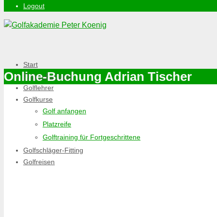
Logout
Start
Online-Buchung Adrian Tischer
Online-Buchung
Golflehrer
Golfkurse
Golf anfangen
Platzreife
Golftraining für Fortgeschrittene
Golfschläger-Fitting
Golfreisen