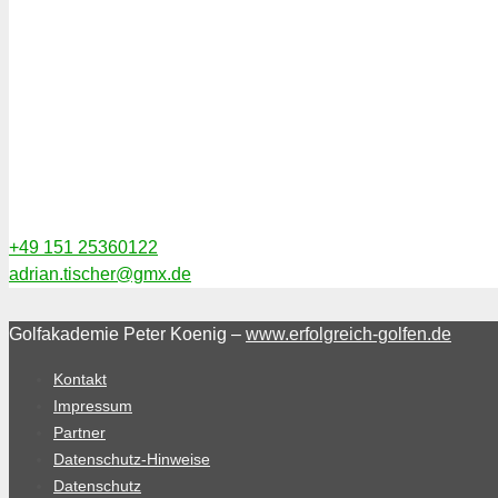
+49 151 25360122
adrian.tischer@gmx.de
Golfakademie Peter Koenig –
www.erfolgreich-golfen.de
Kontakt
Impressum
Partner
Datenschutz-Hinweise
Datenschutz