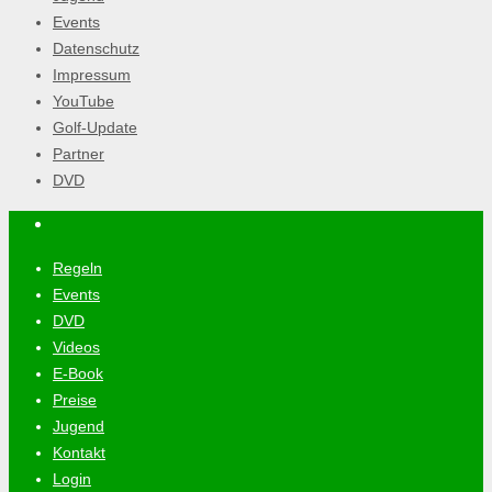
Events
Datenschutz
Impressum
YouTube
Golf-Update
Partner
DVD
Regeln
Events
DVD
Videos
E-Book
Preise
Jugend
Kontakt
Login