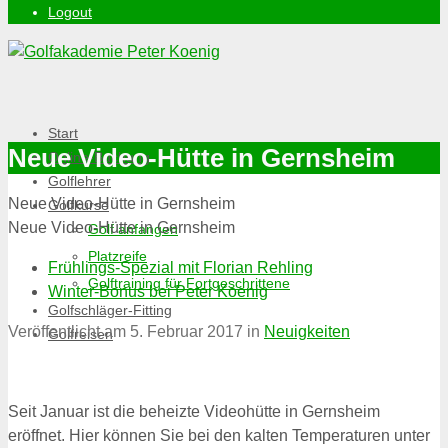
Logout
Start
Neue Video-Hütte in Gernsheim
Online-Buchung
Golflehrer
Neue Video-Hütte in Gernsheim
Golfkurse
Neue Video-Hütte in Gernsheim
Golf anfangen
Platzreife
Frühlings-Spezial mit Florian Rehling
Golftraining für Fortgeschrittene
Winter-Bonus bei Peter Koenig
Golfschläger-Fitting
Veröffentlicht am
5. Februar 2017
in
Neuigkeiten
Golfreisen
Seit Januar ist die beheizte Videohütte in Gernsheim
eröffnet. Hier können Sie bei den kalten Temperaturen unter