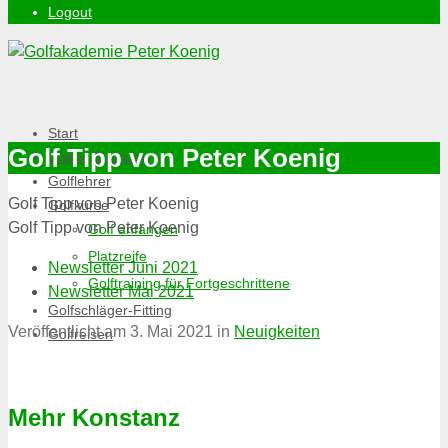
Logout
Start
Golf Tipp von Peter Koenig
Online-Buchung
Golflehrer
Golf Tipp von Peter Koenig
Golfkurse
Golf Tipp von Peter Koenig
Golf anfangen
Platzreife
Newsletter Juni 2021
Golftraining für Fortgeschrittene
Newsletter Mai 2021
Golfschläger-Fitting
Veröffentlicht am
3. Mai 2021
in
Neuigkeiten
Golfreisen
Mehr Konstanz