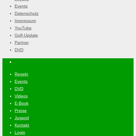
Events
Datenschutz
Impressum
YouTube
Golf-Update
Partner
DVD
Regeln
Events
DVD
Videos
E-Book
Preise
Jugend
Kontakt
Login