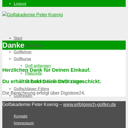
Logout
Start
Danke
Online-Buchung
Golflehrer
Golfkurse
Golf anfangen
Herzlichen Dank für Deinen Einkauf.
Platzreife
Du erhältst bald Deine DVD zugeschickt.
Golftraining für Fortgeschrittene
Golfschläger-Fitting
Die Berechnung erfolgt über Digistore24.
Golfreisen
Golfakademie Peter Koenig –
www.erfolgreich-golfen.de
Kontakt
Impressum