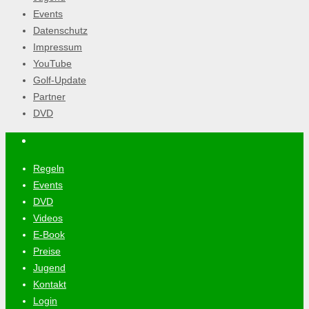
Events
Datenschutz
Impressum
YouTube
Golf-Update
Partner
DVD
Regeln
Events
DVD
Videos
E-Book
Preise
Jugend
Kontakt
Login