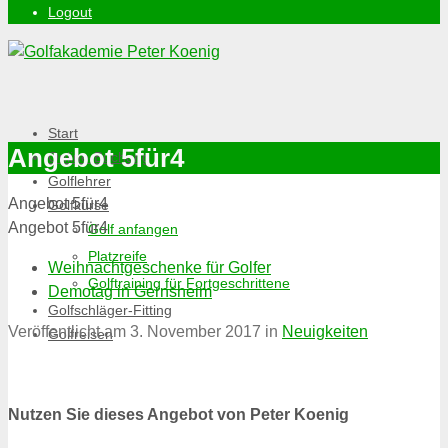
Logout
Start
Angebot 5für4
Online-Buchung
Golflehrer
Angebot 5für4
Golfkurse
Angebot 5für4
Golf anfangen
Platzreife
Weihnachtgeschenke für Golfer
Golftraining für Fortgeschrittene
Demotag in Gernsheim
Golfschläger-Fitting
Veröffentlicht am
3. November 2017
in
Neuigkeiten
Golfreisen
Nutzen Sie dieses Angebot von Peter Koenig