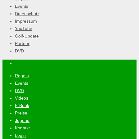
Events
Datenschutz
Impressum
YouTube
Golf-Update
Partner
DVD
Regeln
Events
DVD
Videos
E-Book
Preise
Jugend
Kontakt
Login