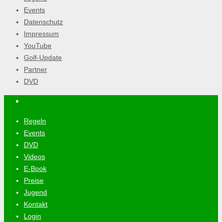
Events
Datenschutz
Impressum
YouTube
Golf-Update
Partner
DVD
Regeln
Events
DVD
Videos
E-Book
Preise
Jugend
Kontakt
Login