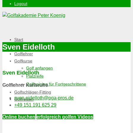
Logout
Start
Sven Eidelloth
Online-Buchung
Golflehrer
Golfkurse
Golf anfangen
Sven Eidelloth
Platzreife
Golftraining für Fortgeschrittene
Golflehrer Karlsruhe
Golfschläger-Fitting
sven.eidelloth@pga-pros.de
Golfreisen
+49 151 191 625 29
Online buchen
erfolgreich golfen Videos