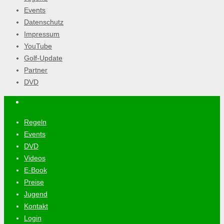
Events
Datenschutz
Impressum
YouTube
Golf-Update
Partner
DVD
Regeln
Events
DVD
Videos
E-Book
Preise
Jugend
Kontakt
Login